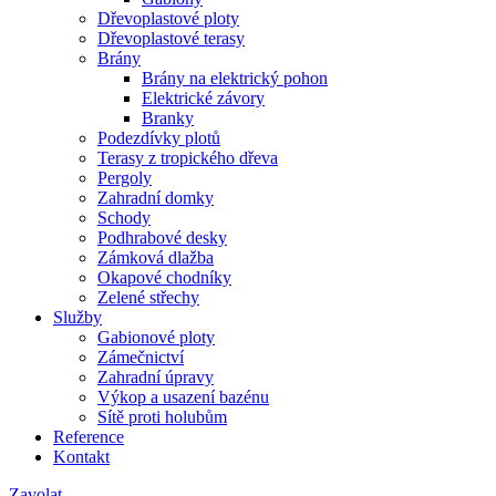
Dřevoplastové ploty
Dřevoplastové terasy
Brány
Brány na elektrický pohon
Elektrické závory
Branky
Podezdívky plotů
Terasy z tropického dřeva
Pergoly
Zahradní domky
Schody
Podhrabové desky
Zámková dlažba
Okapové chodníky
Zelené střechy
Služby
Gabionové ploty
Zámečnictví
Zahradní úpravy
Výkop a usazení bazénu
Sítě proti holubům
Reference
Kontakt
Zavolat