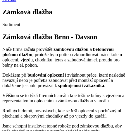
Zámková dlažba
Sortiment
Zámková dlažba Brno - Davson
Naše firma začala provádět
zámkovou dlažbu
a
betonovou
plošnou dlažbu
, protože bylo potřeba zkoordinovat práce kolem
oplocení, vjezdu, chodníku, teras a zabudováním el. proudu pro
brány na el. pohon.
Dokážem při
budování oplocení
i zvládnout práce, které nasledně
navazují nebo je potřeba zabudovat před montáží oplocení a
dokážeme je spolu provázat k
spokojenosti zákazníka
.
Většinou se to týká firemních areálu kde řešíme brány s vjezdem a
reprezentativním oplocením a zámkovou dlažbou v areálu.
Rodiných domů, novostaveb, kde se řeší oplocení s pochůznými
plochami a okapovými chodníky až po vjezdy do garáží.
Jsme schopni instalovat topné rohože pod zámkovou dlažbu, aby