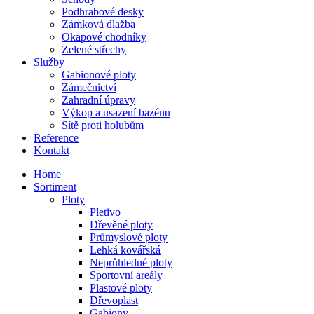
Podhrabové desky
Zámková dlažba
Okapové chodníky
Zelené střechy
Služby
Gabionové ploty
Zámečnictví
Zahradní úpravy
Výkop a usazení bazénu
Sítě proti holubům
Reference
Kontakt
Home
Sortiment
Ploty
Pletivo
Dřevěné ploty
Průmyslové ploty
Lehká kovářská
Neprůhledné ploty
Sportovní areály
Plastové ploty
Dřevoplast
Gabiony