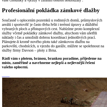
vaše chodníky a vjezdy v zimním období neklouzaly .
Profesionální pokládka zámkové dlažby
Současně s oplocením pozemků u rodinných domů, průmyslových
areálů i sportovišť je často třeba řešit i terénní úpravy a dláždění
vybraných ploch a přístupových cest. Nabízíme proto komplexní
služby včetně pokládky zámkové dlažby, abychom vám ušetřili
náklady i čas a umožnili dobrou koordinaci jednotlivých prací.
Plánujete-li kromě nového plotu také zámkovou dlažbu na
parkovišti, chodnících, u vjezdu do garáže, můžete se spolehnout na
služby firmy Davson – ploty z Brna.
Rádi vám s plotem, bránou, brankou poradíme, přijedeme na
místo, zaměřímě a navrhneme nejlepší a nejlevnější řešení
vašeho oplocení.