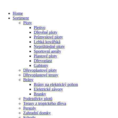
Home
Sortiment
Ploty
Pletivo
Dřevěné ploty
Průmyslové ploty
Lehká kovářská
Neprůhledné ploty
Sportovní areály
Plastové ploty
Dřevoplast
Gabiony
Dřevoplastové ploty
Dřevoplastové terasy
Brány
Brány na elektrický pohon
Elektrické závory
Branky
Podezdívky plotů
Terasy z tropického dřeva
Pergoly
Zahradní domky
Schody